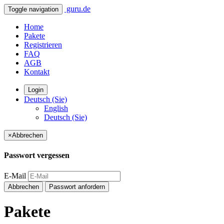
guru.de
Toggle navigation
Home
Pakete
Registrieren
FAQ
AGB
Kontakt
Login
Deutsch (Sie)
English
Deutsch (Sie)
×
Abbrechen
Passwort vergessen
E-Mail
Abbrechen
Passwort anfordern
Pakete